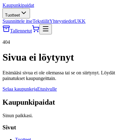
Kaupunkipaidat
Tuotteet
Suunnittele itse
Tekstiilit
Yhteystiedot
UKK
Tallennetut
404
Sivua ei löytynyt
Etsimääsi sivua ei ole olemassa tai se on siirtynyt. Löydät
painatukset kaupungeittain.
Selaa kaupunkeja
Etusivulle
Kaupunkipaidat
Sinun paikkasi.
Sivut
Tuotteet