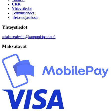
UKK
Yhteystiedot
Toimitusehdot
Tietosuojaseloste
Yhteystiedot
asiakaspalvelu@kaupunkipaidat.fi
Maksutavat