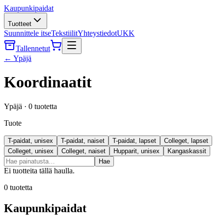
Kaupunkipaidat
Tuotteet
Suunnittele itse
Tekstiilit
Yhteystiedot
UKK
Tallennetut
←
Ypäjä
Koordinaatit
Ypäjä
·
0
tuotetta
Tuote
T-paidat, unisex
T-paidat, naiset
T-paidat, lapset
Colleget, lapset
Colleget, unisex
Colleget, naiset
Hupparit, unisex
Kangaskassit
Hae
Ei tuotteita tällä haulla.
0
tuotetta
Kaupunkipaidat