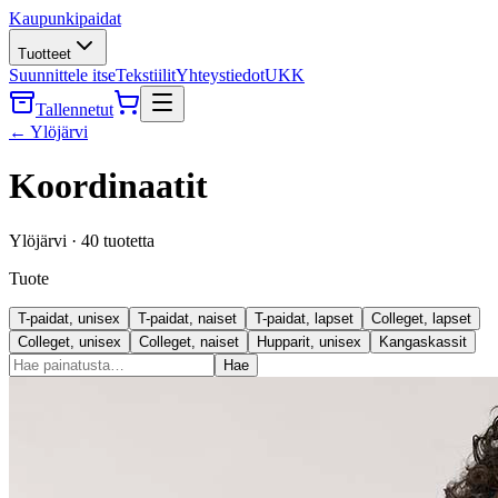
Kaupunkipaidat
Tuotteet
Suunnittele itse
Tekstiilit
Yhteystiedot
UKK
Tallennetut
←
Ylöjärvi
Koordinaatit
Ylöjärvi
·
40
tuotetta
Tuote
T-paidat, unisex
T-paidat, naiset
T-paidat, lapset
Colleget, lapset
Colleget, unisex
Colleget, naiset
Hupparit, unisex
Kangaskassit
Hae