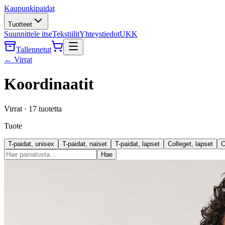
Kaupunkipaidat
Tuotteet
Suunnittele itse
Tekstiilit
Yhteystiedot
UKK
Tallennetut
←
Virrat
Koordinaatit
Virrat
·
17
tuotetta
Tuote
T-paidat, unisex
T-paidat, naiset
T-paidat, lapset
Colleget, lapset
C
Hae