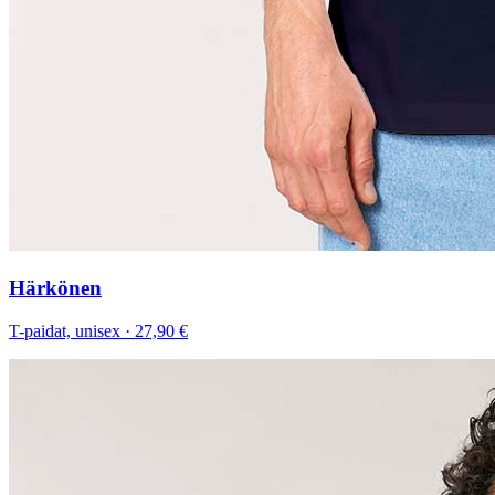
Härkönen
T-paidat, unisex
·
27,90 €