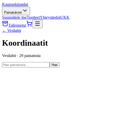
Kaupunkipaidat
Painatukset
Suunnittele itse
Tuotteet
Yhteystiedot
UKK
Tallennetut
←
Vesilahti
Koordinaatit
Vesilahti
·
29
painatusta
Hae