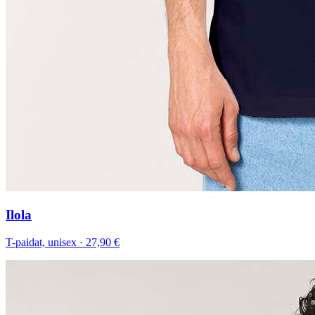
Ilola
T-paidat, unisex
·
27,90 €