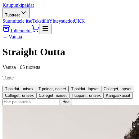
Kaupunkipaidat
Tuotteet
Suunnittele itse
Tekstiilit
Yhteystiedot
UKK
Tallennetut
←
Vantaa
Straight Outta
Vantaa
·
65
tuotetta
Tuote
T-paidat, unisex
T-paidat, naiset
T-paidat, lapset
Colleget, lapset
Colleget, unisex
Colleget, naiset
Hupparit, unisex
Kangaskassit
Hae