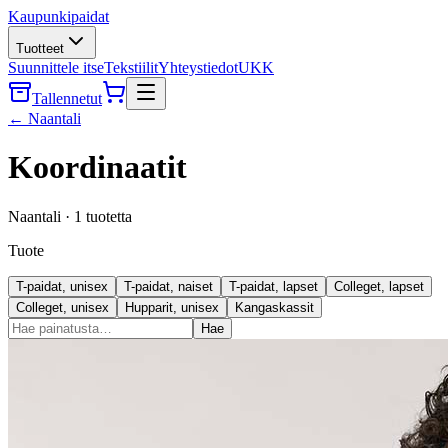
Kaupunkipaidat
Tuotteet
Suunnittele itse
Tekstiilit
Yhteystiedot
UKK
Tallennetut
←
Naantali
Koordinaatit
Naantali
·
1
tuotetta
Tuote
T-paidat, unisex
T-paidat, naiset
T-paidat, lapset
Colleget, lapset
Colleget, unisex
Hupparit, unisex
Kangaskassit
Hae