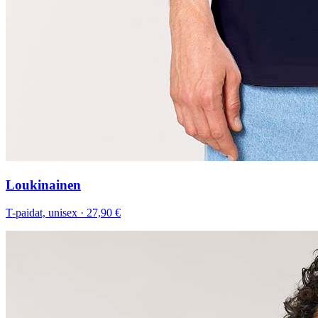
Loukinainen
T-paidat, unisex
·
27,90 €