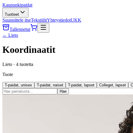
Kaupunkipaidat
Tuotteet
Suunnittele itse
Tekstiilit
Yhteystiedot
UKK
Tallennetut
←
Lieto
Koordinaatit
Lieto
·
4
tuotetta
Tuote
T-paidat, unisex
T-paidat, naiset
T-paidat, lapset
Colleget, lapset
C
Hae