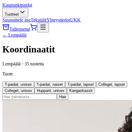
Kaupunkipaidat
Tuotteet
Suunnittele itse
Tekstiilit
Yhteystiedot
UKK
Tallennetut
←
Lempäälä
Koordinaatit
Lempäälä
·
35
tuotetta
Tuote
T-paidat, unisex
T-paidat, naiset
T-paidat, lapset
Colleget, lapset
Colleget, unisex
Hupparit, unisex
Kangaskassit
Hae