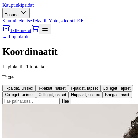
Kaupunkipaidat
Tuotteet
Suunnittele itse
Tekstiilit
Yhteystiedot
UKK
Tallennetut
←
Lapinlahti
Koordinaatit
Lapinlahti
·
1
tuotetta
Tuote
T-paidat, unisex
T-paidat, naiset
T-paidat, lapset
Colleget, lapset
Colleget, unisex
Colleget, naiset
Hupparit, unisex
Kangaskassit
Hae