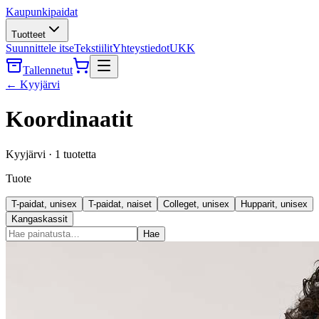
Kaupunkipaidat
Tuotteet
Suunnittele itse
Tekstiilit
Yhteystiedot
UKK
Tallennetut
←
Kyyjärvi
Koordinaatit
Kyyjärvi
·
1
tuotetta
Tuote
T-paidat, unisex
T-paidat, naiset
Colleget, unisex
Hupparit, unisex
Kangaskassit
Hae