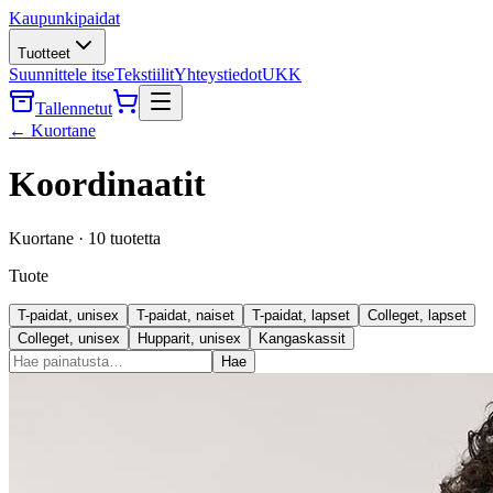
Kaupunkipaidat
Tuotteet
Suunnittele itse
Tekstiilit
Yhteystiedot
UKK
Tallennetut
←
Kuortane
Koordinaatit
Kuortane
·
10
tuotetta
Tuote
T-paidat, unisex
T-paidat, naiset
T-paidat, lapset
Colleget, lapset
Colleget, unisex
Hupparit, unisex
Kangaskassit
Hae