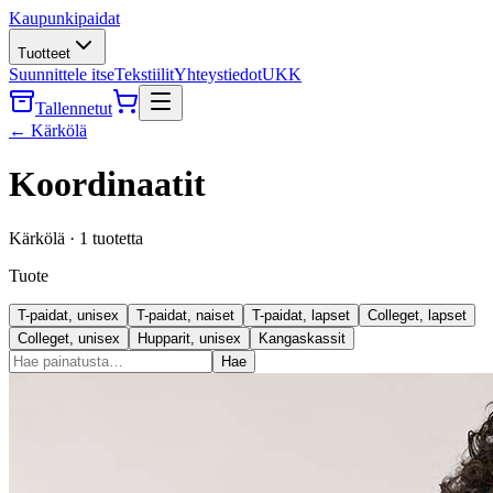
Kaupunkipaidat
Tuotteet
Suunnittele itse
Tekstiilit
Yhteystiedot
UKK
Tallennetut
←
Kärkölä
Koordinaatit
Kärkölä
·
1
tuotetta
Tuote
T-paidat, unisex
T-paidat, naiset
T-paidat, lapset
Colleget, lapset
Colleget, unisex
Hupparit, unisex
Kangaskassit
Hae