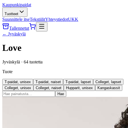
Kaupunkipaidat
Tuotteet
Suunnittele itse
Tekstiilit
Yhteystiedot
UKK
Tallennetut
←
Jyväskylä
Love
Jyväskylä
·
64
tuotetta
Tuote
T-paidat, unisex
T-paidat, naiset
T-paidat, lapset
Colleget, lapset
Colleget, unisex
Colleget, naiset
Hupparit, unisex
Kangaskassit
Hae