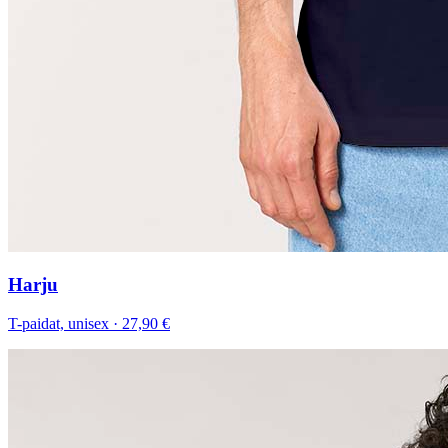
Harju
T-paidat, unisex
·
27,90 €