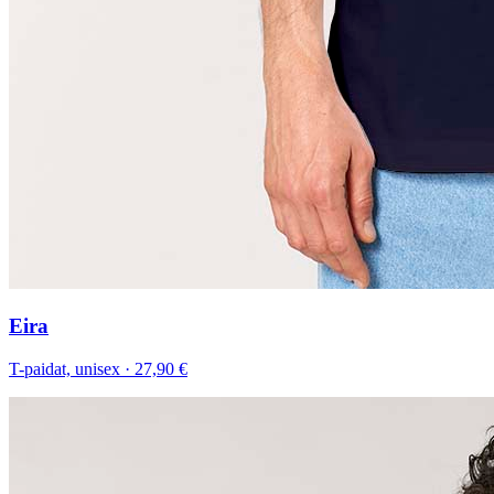
Eira
T-paidat, unisex
·
27,90 €