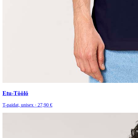
Etu-Töölö
T-paidat, unisex
·
27,90 €