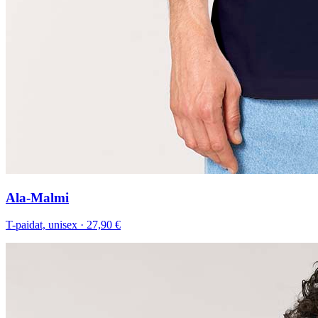
Ala-Malmi
T-paidat, unisex
·
27,90 €