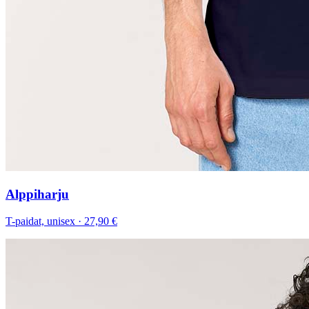
Alppiharju
T-paidat, unisex
·
27,90 €