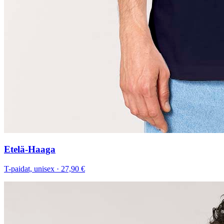
Etelä-Haaga
T-paidat, unisex
·
27,90 €