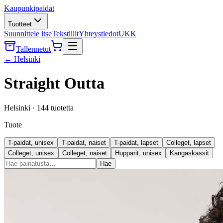
Kaupunkipaidat
Tuotteet
Suunnittele itse
Tekstiilit
Yhteystiedot
UKK
Tallennetut
←
Helsinki
Straight Outta
Helsinki
·
144
tuotetta
Tuote
T-paidat, unisex
T-paidat, naiset
T-paidat, lapset
Colleget, lapset
Colleget, unisex
Colleget, naiset
Hupparit, unisex
Kangaskassit
Hae