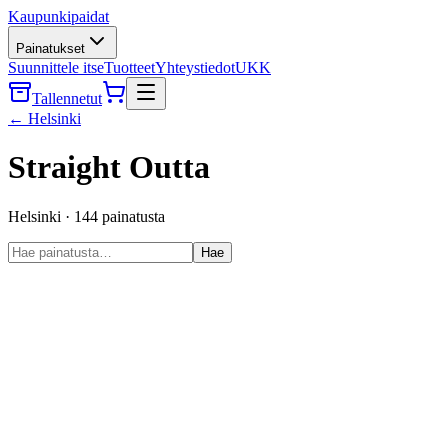
Kaupunkipaidat
Painatukset
Suunnittele itse
Tuotteet
Yhteystiedot
UKK
Tallennetut
←
Helsinki
Straight Outta
Helsinki
·
144
painatusta
Hae