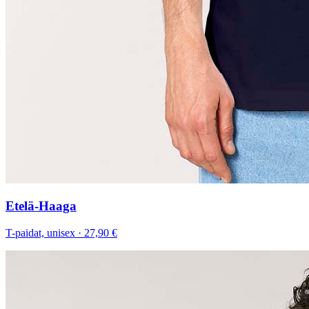
Etelä-Haaga
T-paidat, unisex
·
27,90 €