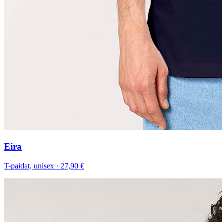
Eira
T-paidat, unisex
·
27,90 €