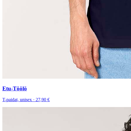
Etu-Töölö
T-paidat, unisex
·
27,90 €