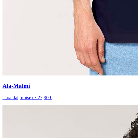
Ala-Malmi
T-paidat, unisex
·
27,90 €