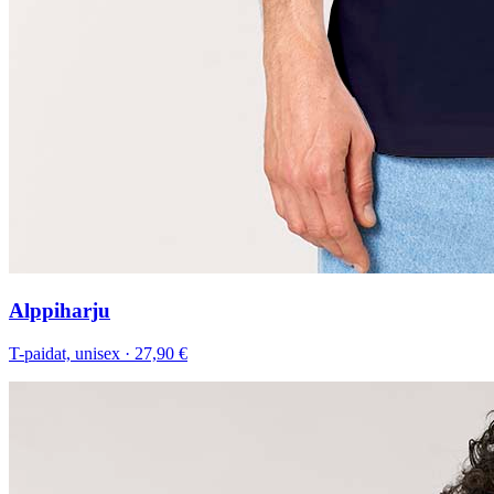
Alppiharju
T-paidat, unisex
·
27,90 €