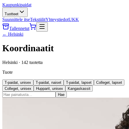
Kaupunkipaidat
Tuotteet
Suunnittele itse
Tekstiilit
Yhteystiedot
UKK
Tallennetut
←
Helsinki
Koordinaatit
Helsinki
·
142
tuotetta
Tuote
T-paidat, unisex
T-paidat, naiset
T-paidat, lapset
Colleget, lapset
Colleget, unisex
Hupparit, unisex
Kangaskassit
Hae