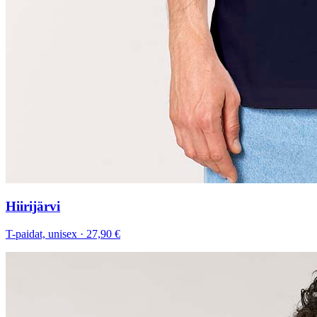
Hiirijärvi
T-paidat, unisex
·
27,90 €