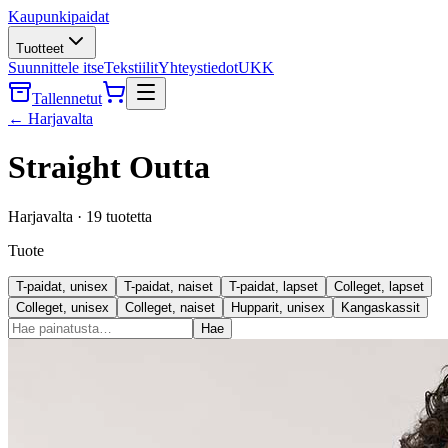
Kaupunkipaidat
Tuotteet
Suunnittele itse
Tekstiilit
Yhteystiedot
UKK
Tallennetut
←
Harjavalta
Straight Outta
Harjavalta
·
19
tuotetta
Tuote
T-paidat, unisex
T-paidat, naiset
T-paidat, lapset
Colleget, lapset
Colleget, unisex
Colleget, naiset
Hupparit, unisex
Kangaskassit
Hae