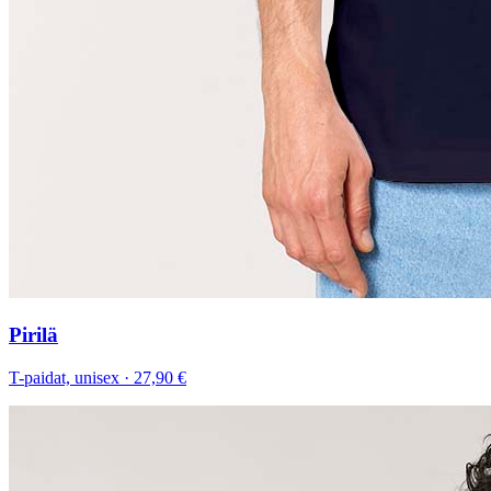
Pirilä
T-paidat, unisex
·
27,90 €