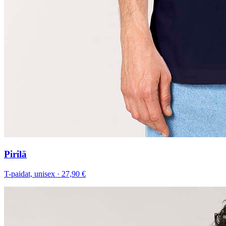
Pirilä
T-paidat, unisex
·
27,90 €