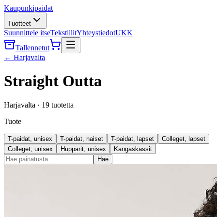
Kaupunkipaidat
Tuotteet
Suunnittele itse
Tekstiilit
Yhteystiedot
UKK
Tallennetut
←
Harjavalta
Straight Outta
Harjavalta
·
19
tuotetta
Tuote
T-paidat, unisex
T-paidat, naiset
T-paidat, lapset
Colleget, lapset
Colleget, unisex
Hupparit, unisex
Kangaskassit
Hae