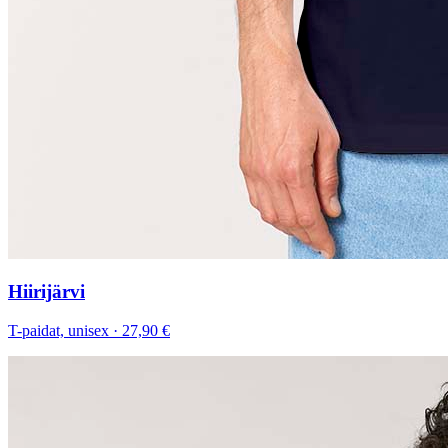
Hiirijärvi
T-paidat, unisex
·
27,90 €