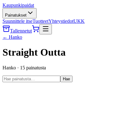
Kaupunkipaidat
Painatukset
Suunnittele itse
Tuotteet
Yhteystiedot
UKK
Tallennetut
←
Hanko
Straight Outta
Hanko
·
15
painatusta
Hae