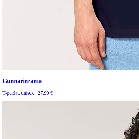
Gunnarinranta
T-paidat, unisex
·
27,90 €