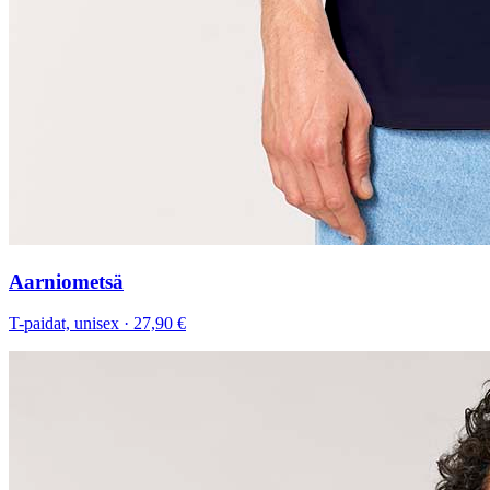
Aarniometsä
T-paidat, unisex
·
27,90 €