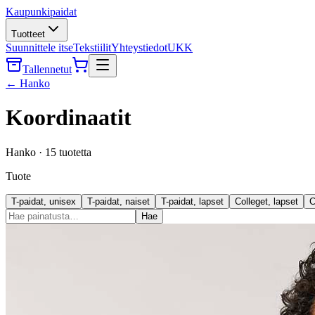
Kaupunkipaidat
Tuotteet
Suunnittele itse
Tekstiilit
Yhteystiedot
UKK
Tallennetut
←
Hanko
Koordinaatit
Hanko
·
15
tuotetta
Tuote
T-paidat, unisex
T-paidat, naiset
T-paidat, lapset
Colleget, lapset
C
Hae