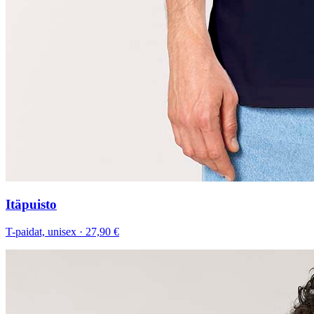
Itäpuisto
T-paidat, unisex
·
27,90 €