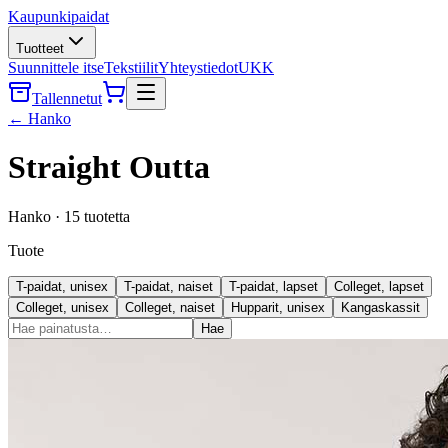
Kaupunkipaidat
Tuotteet
Suunnittele itse
Tekstiilit
Yhteystiedot
UKK
Tallennetut
←
Hanko
Straight Outta
Hanko
·
15
tuotetta
Tuote
T-paidat, unisex
T-paidat, naiset
T-paidat, lapset
Colleget, lapset
Colleget, unisex
Colleget, naiset
Hupparit, unisex
Kangaskassit
Hae