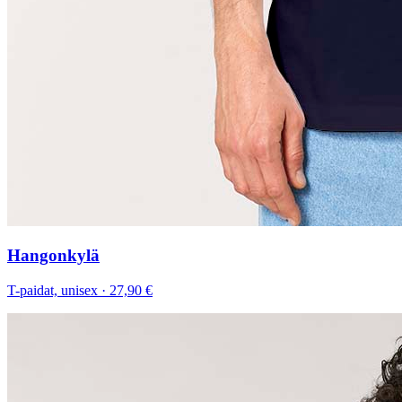
Hangonkylä
T-paidat, unisex
·
27,90 €