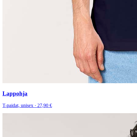
Lappohja
T-paidat, unisex
·
27,90 €