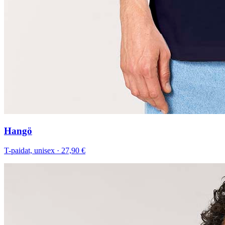
Hangö
T-paidat, unisex
·
27,90 €