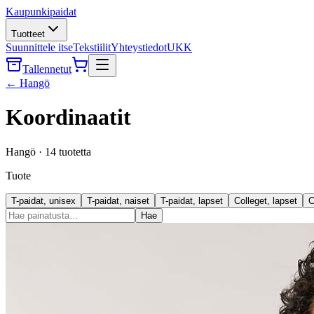
Kaupunkipaidat
Tuotteet
Suunnittele itse
Tekstiilit
Yhteystiedot
UKK
Tallennetut
←
Hangö
Koordinaatit
Hangö
·
14
tuotetta
Tuote
T-paidat, unisex
T-paidat, naiset
T-paidat, lapset
Colleget, lapset
C
Hae