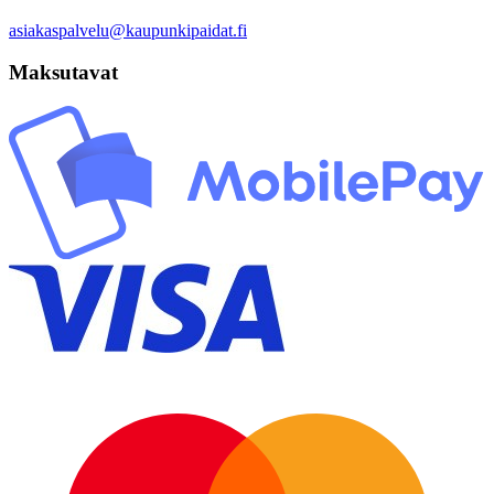
asiakaspalvelu@kaupunkipaidat.fi
Maksutavat