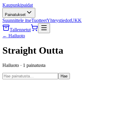
Kaupunkipaidat
Painatukset
Suunnittele itse
Tuotteet
Yhteystiedot
UKK
Tallennetut
←
Hailuoto
Straight Outta
Hailuoto
·
1
painatusta
Hae