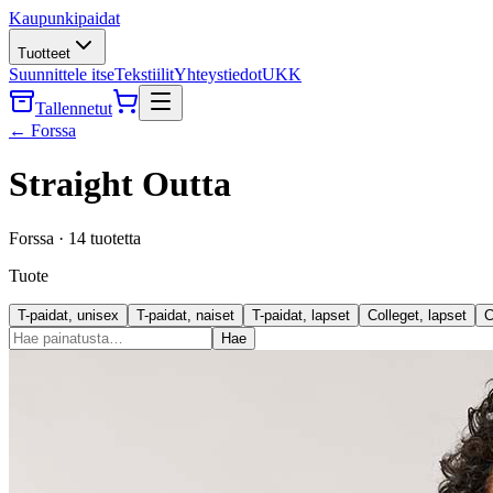
Kaupunkipaidat
Tuotteet
Suunnittele itse
Tekstiilit
Yhteystiedot
UKK
Tallennetut
←
Forssa
Straight Outta
Forssa
·
14
tuotetta
Tuote
T-paidat, unisex
T-paidat, naiset
T-paidat, lapset
Colleget, lapset
C
Hae