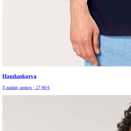
Haudankorva
T-paidat, unisex
·
27,90 €