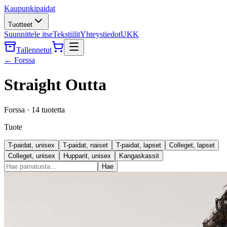
Kaupunkipaidat
Tuotteet
Suunnittele itse
Tekstiilit
Yhteystiedot
UKK
Tallennetut
←
Forssa
Straight Outta
Forssa
·
14
tuotetta
Tuote
T-paidat, unisex
T-paidat, naiset
T-paidat, lapset
Colleget, lapset
Colleget, unisex
Hupparit, unisex
Kangaskassit
Hae