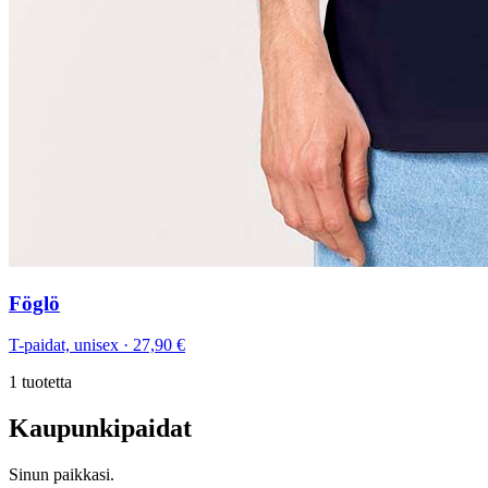
Föglö
T-paidat, unisex
·
27,90 €
1
tuotetta
Kaupunkipaidat
Sinun paikkasi.