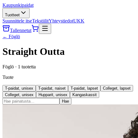
Kaupunkipaidat
Tuotteet
Suunnittele itse
Tekstiilit
Yhteystiedot
UKK
Tallennetut
←
Föglö
Straight Outta
Föglö
·
1
tuotetta
Tuote
T-paidat, unisex
T-paidat, naiset
T-paidat, lapset
Colleget, lapset
Colleget, unisex
Hupparit, unisex
Kangaskassit
Hae