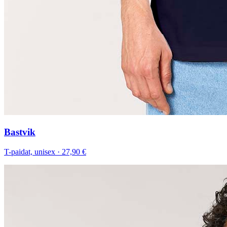
Bastvik
T-paidat, unisex
·
27,90 €