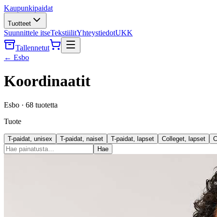
Kaupunkipaidat
Tuotteet
Suunnittele itse
Tekstiilit
Yhteystiedot
UKK
Tallennetut
←
Esbo
Koordinaatit
Esbo
·
68
tuotetta
Tuote
T-paidat, unisex
T-paidat, naiset
T-paidat, lapset
Colleget, lapset
C
Hae