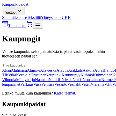
Kaupunkipaidat
Tuotteet
Suunnittele itse
Tekstiilit
Yhteystiedot
UKK
Tallennetut
Kaupungit
Valitse kaupunki, selaa painatuksia ja päätä vasta lopuksi mihin
tuotteeseen haluat sen.
Akaa
Alahärmä
Alajärvi
Alavieska
Alavus
Asikkala
Askola
Aura
Brändö
TI
Kotka
Kouvola
Kristiinankaupunki
Kruunupyy
Kuhmo
Kuhmoinen
K
Vilppula
Mäntyharju
Naantali
Nakkila
Nivala
Nokia
Nousiainen
Nurmes
N
lempinimet
Varkaus
Vasa
Vehmaa
Vesanto
Vesilahti
Veteli
Vieremä
Vihti
Vi
Etsitkö muuta kuin kaupunkia?
Katso teemat
.
Kaupunkipaidat
Sinun paikkasi.