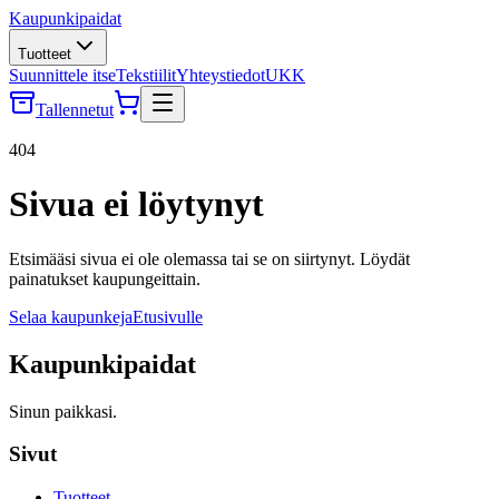
Kaupunkipaidat
Tuotteet
Suunnittele itse
Tekstiilit
Yhteystiedot
UKK
Tallennetut
404
Sivua ei löytynyt
Etsimääsi sivua ei ole olemassa tai se on siirtynyt. Löydät
painatukset kaupungeittain.
Selaa kaupunkeja
Etusivulle
Kaupunkipaidat
Sinun paikkasi.
Sivut
Tuotteet