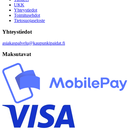
UKK
Yhteystiedot
Toimitusehdot
Tietosuojaseloste
Yhteystiedot
asiakaspalvelu@kaupunkipaidat.fi
Maksutavat