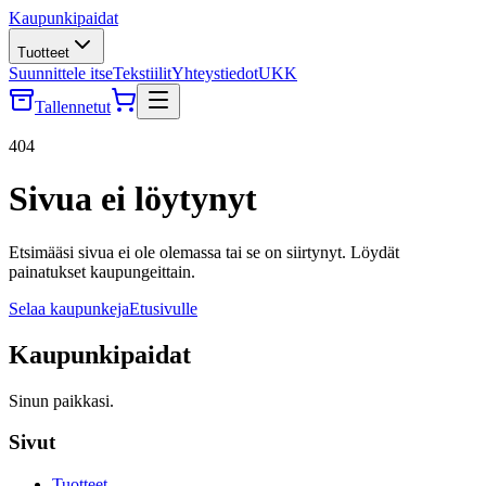
Kaupunkipaidat
Tuotteet
Suunnittele itse
Tekstiilit
Yhteystiedot
UKK
Tallennetut
404
Sivua ei löytynyt
Etsimääsi sivua ei ole olemassa tai se on siirtynyt. Löydät
painatukset kaupungeittain.
Selaa kaupunkeja
Etusivulle
Kaupunkipaidat
Sinun paikkasi.
Sivut
Tuotteet