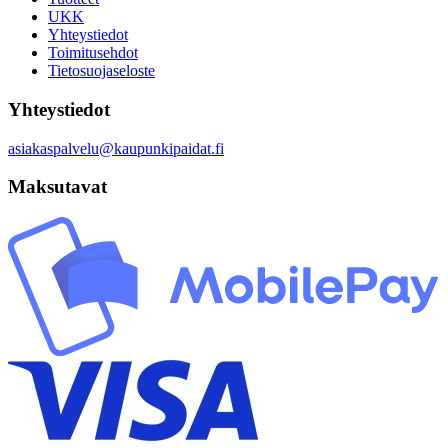
UKK
Yhteystiedot
Toimitusehdot
Tietosuojaseloste
Yhteystiedot
asiakaspalvelu@kaupunkipaidat.fi
Maksutavat