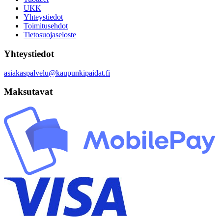
UKK
Yhteystiedot
Toimitusehdot
Tietosuojaseloste
Yhteystiedot
asiakaspalvelu@kaupunkipaidat.fi
Maksutavat