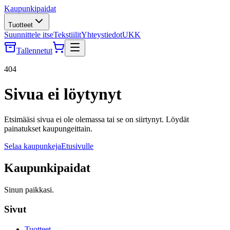
Kaupunkipaidat
Tuotteet
Suunnittele itse
Tekstiilit
Yhteystiedot
UKK
Tallennetut
404
Sivua ei löytynyt
Etsimääsi sivua ei ole olemassa tai se on siirtynyt. Löydät
painatukset kaupungeittain.
Selaa kaupunkeja
Etusivulle
Kaupunkipaidat
Sinun paikkasi.
Sivut
Tuotteet