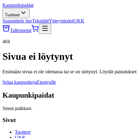
Kaupunkipaidat
Tuotteet
Suunnittele itse
Tekstiilit
Yhteystiedot
UKK
Tallennetut
404
Sivua ei löytynyt
Etsimääsi sivua ei ole olemassa tai se on siirtynyt. Löydät painatukset
Selaa kaupunkeja
Etusivulle
Kaupunkipaidat
Sinun paikkasi.
Sivut
Tuotteet
UKK