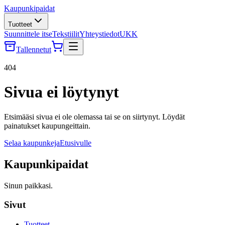
Kaupunkipaidat
Tuotteet
Suunnittele itse
Tekstiilit
Yhteystiedot
UKK
Tallennetut
404
Sivua ei löytynyt
Etsimääsi sivua ei ole olemassa tai se on siirtynyt. Löydät
painatukset kaupungeittain.
Selaa kaupunkeja
Etusivulle
Kaupunkipaidat
Sinun paikkasi.
Sivut
Tuotteet