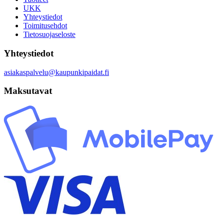
UKK
Yhteystiedot
Toimitusehdot
Tietosuojaseloste
Yhteystiedot
asiakaspalvelu@kaupunkipaidat.fi
Maksutavat