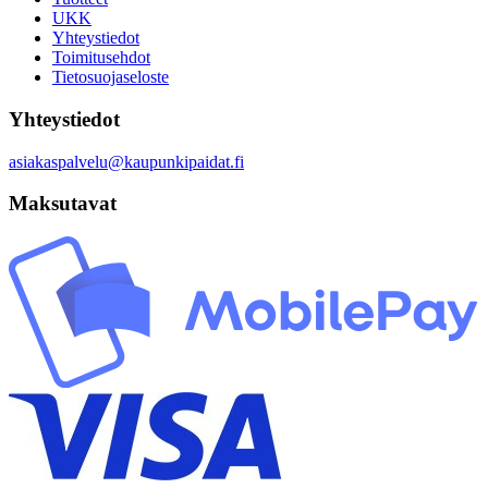
UKK
Yhteystiedot
Toimitusehdot
Tietosuojaseloste
Yhteystiedot
asiakaspalvelu@kaupunkipaidat.fi
Maksutavat