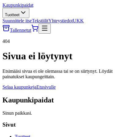
Kaupunkipaidat
Tuotteet
Suunnittele itse
Tekstiilit
Yhteystiedot
UKK
Tallennetut
404
Sivua ei löytynyt
Etsimääsi sivua ei ole olemassa tai se on siirtynyt. Löydät
painatukset kaupungeittain.
Selaa kaupunkeja
Etusivulle
Kaupunkipaidat
Sinun paikkasi.
Sivut
Tuotteet