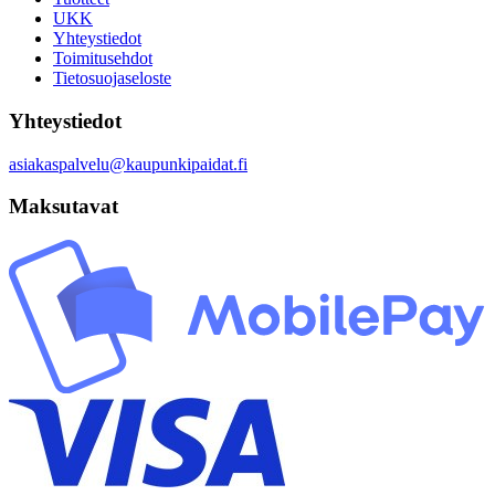
UKK
Yhteystiedot
Toimitusehdot
Tietosuojaseloste
Yhteystiedot
asiakaspalvelu@kaupunkipaidat.fi
Maksutavat