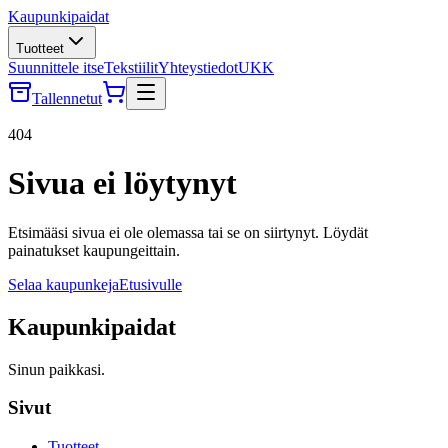
Kaupunkipaidat
Tuotteet
Suunnittele itse
Tekstiilit
Yhteystiedot
UKK
Tallennetut
404
Sivua ei löytynyt
Etsimääsi sivua ei ole olemassa tai se on siirtynyt. Löydät
painatukset kaupungeittain.
Selaa kaupunkeja
Etusivulle
Kaupunkipaidat
Sinun paikkasi.
Sivut
Tuotteet